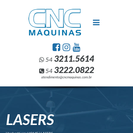
3211.5614
54
3222.0822
54
atendimento@cncmaquinas.com.br
LASERS