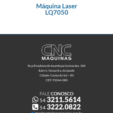
Máquina Laser
LQ7050
Rua Rivadávia de Azambuja Guimarães, 184
Bairro: Nossa Sra. da Saúde
Cidade: Caxias do Sul – RS
CEP: 95044-080
FALE
CONOSCO
3211.5614
54
3222.0822
54
atendimento@cncmaquinas.com.br