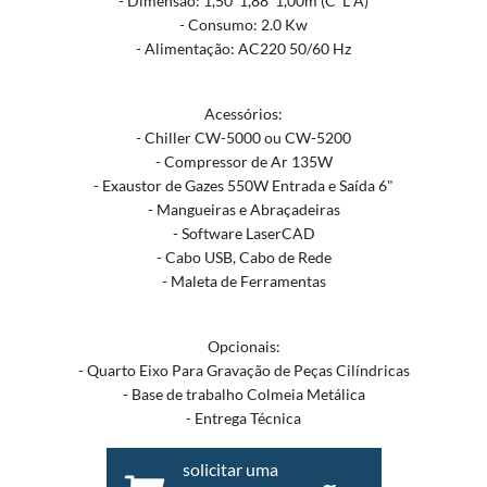
- Dimensão: 1,50*1,88*1,00m (C*L*A)
- Consumo: 2.0 Kw
- Alimentação: AC220 50/60 Hz
Acessórios:
- Chiller CW-5000 ou CW-5200
- Compressor de Ar 135W
- Exaustor de Gazes 550W Entrada e Saída 6"
- Mangueiras e Abraçadeiras
- Software LaserCAD
- Cabo USB, Cabo de Rede
- Maleta de Ferramentas
Opcionais:
- Quarto Eixo Para Gravação de Peças Cilíndricas
- Base de trabalho Colmeia Metálica
- Entrega Técnica
solicitar uma