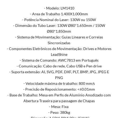
- Modelo: LM1410
- Area de Trabalho 1.400X1.000mm
- Potência Nominal do Laser: 130W ou 150W
- Dimensão do Tubo Laser: 130W Ø80*1.650mm / 150W
Ø80*1.850mm
- Sistema de Movimentação: Guias Lineares e Correias
Sincronizadas
- Componentes Eletrônicos de Movimentação: Drives e Motores
LeadShine
- Sistema de Comando: AWC7813 em Português
- Comunicação: Cabo de rede, Cabo USB e Pen drive
- Suporta extensão: AI, SVG, PDF, DXF, PLT, BMP, JPG, JPEG E
PNG
- Velocidade máxima de trabalho: 800 mm/s
- Precisão de Reposicionamento: <±0.01mm
- Base de Trabalho: Mesa em Perfis de Alumínio Anodizado com
Abertura Traseira para passagem de Chapas
- Mesa: Fixa
- Peso: 380kg